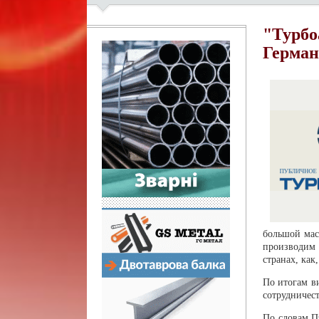
"Турбо
Герма
большой мас
производим 
странах, как
По итогам в
сотрудничест
По словам П