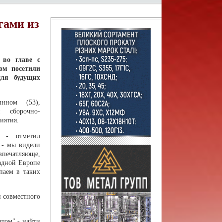
гами из
 во главе с
ом посетили
для будущих
инном (53),
и сборочно-
иятия.
 - отметил
 - мы видели
печатляюще,
падной Европе
паем в таких
и совместного
атом" - найти