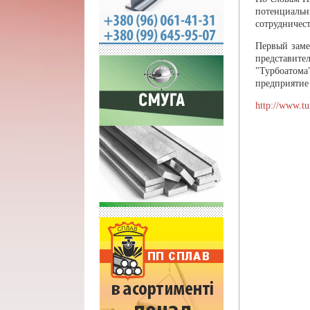
потенциаль
сотрудничес
Первый заме
представит
"Турбоатома
предприятие 
http://www.t