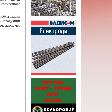
совместного
поблагодарил
во продукции
дчеркнул, что