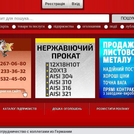
Реєстрація
Вхід
скрізь
товари та послуги
підприємства
оголошення
події
публи
КАТАЛОГ ПІДПРИЄМСТВ
ДОШКА ОГОЛОШЕНЬ
РОЗМІСТИТИ РЕКЛАМУ
отрудничество с коллегами из Германии