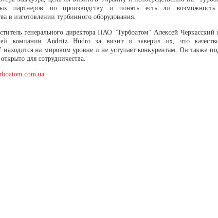
ных партнеров по производству и понять есть ли возможность 
тва в изготовлении турбинного оборудования.
ститель генерального директора ПАО "Турбоатом" Алексей Черкасский 
елей компании Andritz Hudro за визит и заверил их, что качест
" находится на мировом уровне и не уступает конкурентам. Он также по
открыто для сотрудничества.
urboatom.com.ua