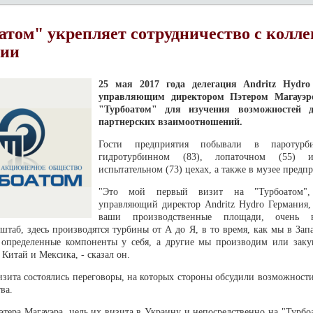
атом" укрепляет сотрудничество с колле
нии
25 мая 2017 года делегация Andritz Hydro
управляющим директором Пэтером Магауэр
"Турбоатом" для изучения возможностей 
партнерских взаимоотношений.
Гости предприятия побывали в паротурб
гидротурбинном (83), лопаточном (55) 
испытательном (73) цехах, а также в музее предпр
"Это мой первый визит на "Турбоатом",
управляющий директор Andritz Hydro Германия,
ваши производственные площади, очень в
штаб, здесь производятся турбины от А до Я, в то время, как мы в За
определенные компоненты у себя, а другие мы производим или заку
, Китай и Мексика, - сказал он.
изита состоялись переговоры, на которых стороны обсудили возможност
ва.
этера Магауэра, цель их визита в Украину и непосредственно на "Турбо