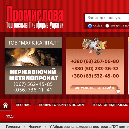
скрізь
товари та п
ПРО НАС
ПОШУК ТОВАРІВ ТА ПОСЛУГ
КАТАЛОГ ПІДПРИЄМС
ПОДІЇ
Головна
Новини
У Абрамовича намерены построить ПУТ-компл