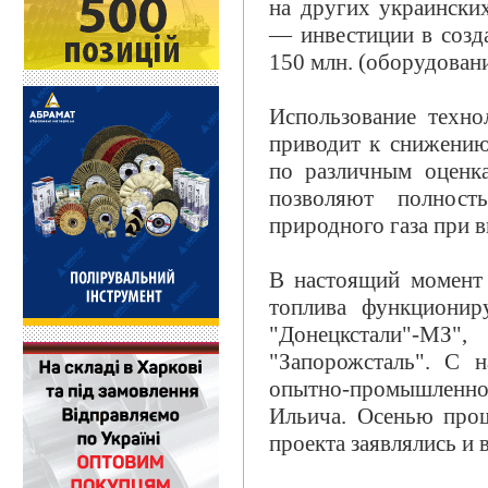
на других украински
— инвестиции в созд
150 млн. (оборудован
Использование техн
приводит к снижению
по различным оценк
позволяют полнос
природного газа при в
В настоящий момент 
топлива функционир
"Донецкстали"-М
"Запорожсталь". С 
опытно-промышленн
Ильича. Осенью прош
проекта заявлялись и 