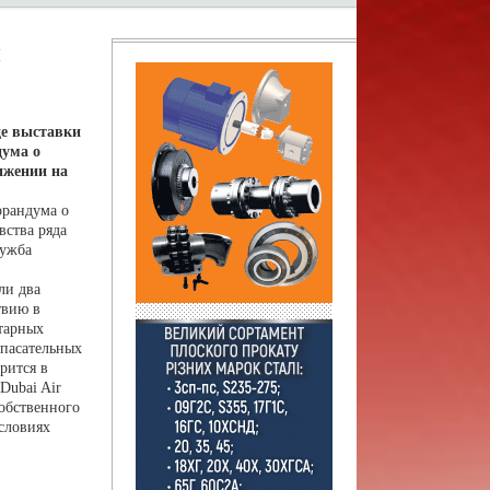
й
де выставки
дума о
ижении на
орандума о
ства ряда
лужба
ли два
твию в
тарных
спасательных
рится в
Dubai Air
собственного
условиях