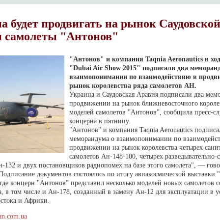
а будет продвигать на рынок Саудовско
 самолеты "Антонов"
"Антонов" и компания Taqnia Aeronautics в хо
"Dubai Air Show 2015" подписали два меморан
взаимопонимании по взаимодействию в продв
рынок королевства ряда самолетов АН.
Украина и Саудовская Аравия подписали два мем
продвижении на рынок ближневосточного королев
моделей самолетов "Антонов", сообщила пресс-с
концерна в пятницу.
"Антонов" и компания Taqnia Aeronautics подписа
меморандума о взаимопонимании по взаимодейс
продвижении на рынок королевства четырех сани
самолетов Ан-148-100, четырех разведывательно-
-132 и двух постановщиков радиопомех на базе этого самолета", — гово
Подписание документов состоялось по итогу авиакосмической выставки "
 где концерн "Антонов" представил несколько моделей новых самолетов 
, в том числе и Ан-178, созданный в замену Ан-12 для эксплуатации в 
стока и Африки.
ian.com.ua