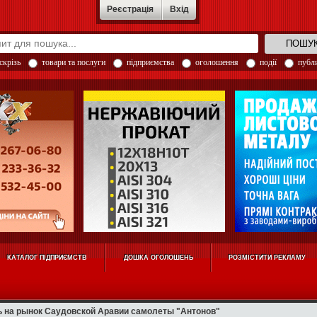
Реєстрація
Вхід
скрізь
товари та послуги
підприємства
оголошення
події
публи
КАТАЛОГ ПІДПРИЄМСТВ
ДОШКА ОГОЛОШЕНЬ
РОЗМІСТИТИ РЕКЛАМУ
ь на рынок Саудовской Аравии самолеты "Антонов"