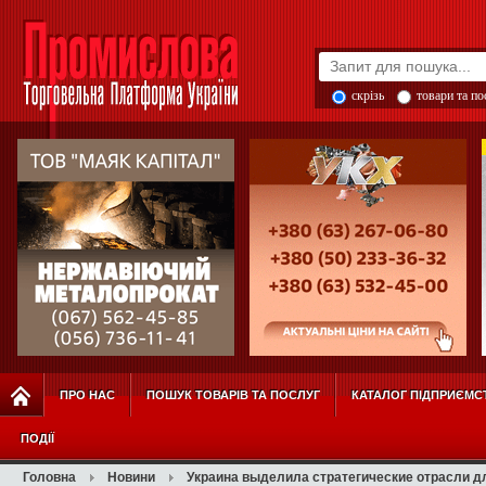
скрізь
товари та п
ПРО НАС
ПОШУК ТОВАРІВ ТА ПОСЛУГ
КАТАЛОГ ПІДПРИЄМС
ПОДІЇ
Головна
Новини
Украина выделила стратегические отрасли д