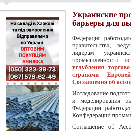
Украинские пр
барьеры для в
Федерация работодат
правительства, вед
лидерам украинс
промышленности
ис
углубления торгов
странами Европе
Соглашения об ассо
Исследование подгот
и моделирования 
Федерации работод
Конфедерации промы
Соглашение об Ассо