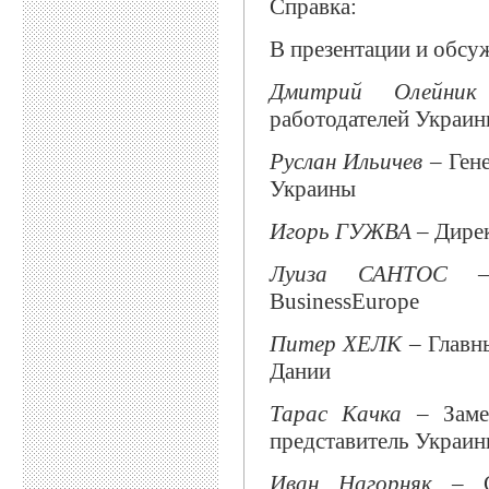
Справка:
В презентации и обсу
Дмитрий Олейник
работодателей Украи
Руслан Ильичев
– Ген
Украины
Игорь ГУЖВА
– Дире
Луиза САНТОС
– З
BusinessEurope
Питер ХЕЛК
– Главн
Дании
Тарас Качка
– Замес
представитель Украи
Иван Нагорняк
– Со