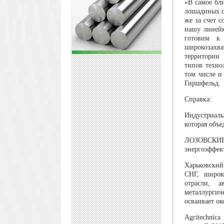
«В самое бл
лошадиных с
же за счет 
нашу линейк
готовим к
широкозахва
территории 
типов техно
том числе и
Гиршфельд.
Справка:
Индустриаль
которая объ
ЛОЗОВСКИЕ 
энергоэффек
Харьковски
СНГ, широк
отрасли, а
металлургич
осваивает о
Agritechnic