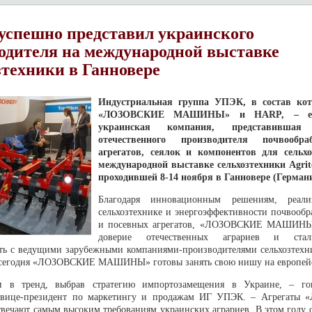
спешно представил украинского
одителя на международной выставке
зтехники в Ганновере
Индустриальная группа УПЭК, в состав кот
«ЛОЗОВСКИЕ МАШИНЫ» и HARP, – еди
украинская компания, представившая
отечественного производителя почвообр
агрегатов, сеялок и компонентов для сельх
международной выставке сельхозтехники Agrite
проходившей 8-14 ноября в Ганновере (Герман
Благодаря инновационным решениям, реал
сельхозтехнике и энергоэффективности почвооб
и посевных агрегатов, «ЛОЗОВСКИЕ МАШИНЫ
доверие отечественных аграриев и ста
ть с ведущими зарубежными компаниями-производителями сельхозтехн
 сегодня «ЛОЗОВСКИЕ МАШИНЫ» готовы занять свою нишу на европейс
 в тренд, выбрав стратегию импортозамещения в Украине, – го
 вице-президент по маркетингу и продажам ИГ УПЭК. – Агрегаты
чают самым высоким требованиям украинских аграриев. В этом году 