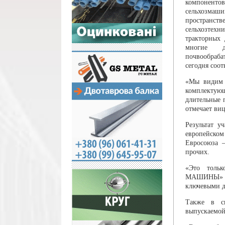
компонент
сельхозмаш
пространст
сельхозтех
тракторных 
многие др
почвообраба
сегодня соо
«Мы видим 
комплектующ
длительные 
отмечает ви
Результат 
европейском
Евросоюза 
прочих.
«Это тольк
МАШИНЫ» мы
ключевыми д
Также в с
выпускаемой