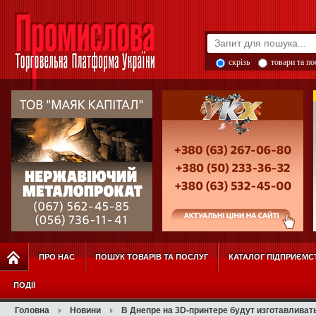
скрізь
товари та п
ПРО НАС
ПОШУК ТОВАРІВ ТА ПОСЛУГ
КАТАЛОГ ПІДПРИЄМС
ПОДІЇ
Головна
Новини
В Днепре на 3D-принтере будут изготавливат