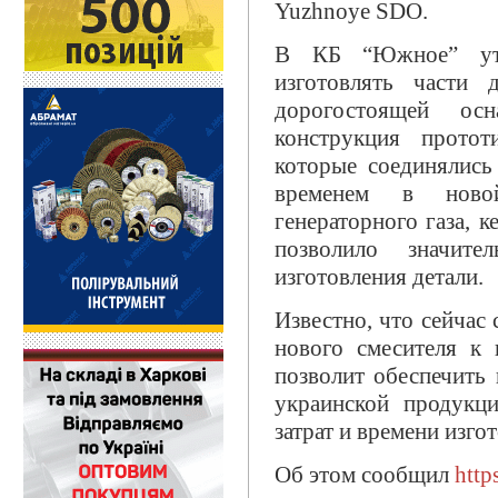
Yuzhnoye SDO.
В КБ “Южное” утв
изготовлять части 
дорогостоящей ос
конструкция протот
которые соединялис
временем в ново
генераторного газа, 
позволило значите
изготовления детали.
Известно, что сейчас
нового смесителя к
позволит обеспечить
украинской продукц
затрат и времени изго
Об этом сообщил
http