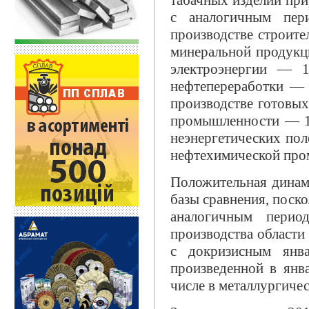
табачных изделий при
с аналогичным пер
производстве строите
минеральной продукц
электроэнергии — 1
нефтепереработки — 
производстве готовы
промышленности — 1
неэнергетических по
нефтехимической пр
Положительная динам
базы сравнения, поско
аналогичным перио
производства области
с докризисным янв
произведенной в янв
числе в металлургиче