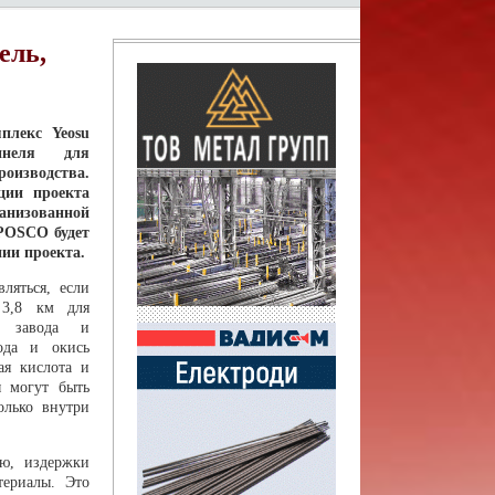
ель,
плекс Yeosu
ннеля для
оизводства.
ции проекта
низованной
POSCO будет
ии проекта.
ляться, если
 3,8 км для
го завода и
ода и окись
ая кислота и
ы могут быть
олько внутри
лю, издержки
териалы. Это