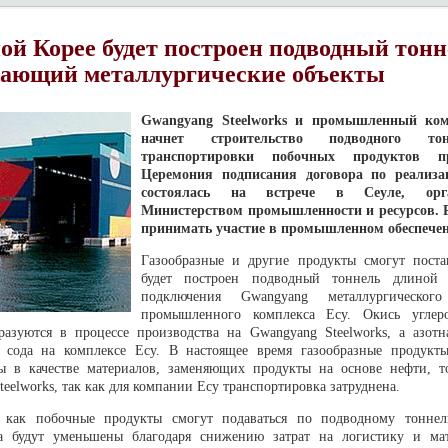
й Корее будет построен подводный тонн
ающий металлургические объекты
Gwangyang Steelworks и промышленный ком
начнет строительство подводного то
транспортировки побочных продуктов пр
Церемония подписания договора по реализа
состоялась на встрече в Сеуле, орга
Министерством промышленности и ресурсов. 
принимать участие в промышленном обеспечен
Газообразные и другие продукты смогут постав
будет построен подводный тоннель длиной
подключения Gwangyang металлургическо
промышленного комплекса Есу. Окись углер
разуются в процессе производства на Gwangyang Steelworks, а азотн
я сода на комплексе Есу. В настоящее время газообразные продукт
ы в качестве материалов, заменяющих продукты на основе нефти, т
eelworks, так как для компании Есу транспортировка затруднена.
, как побочные продукты смогут подаваться по подводному тонне
ва будут уменьшены благодаря снижению затрат на логистику и ма