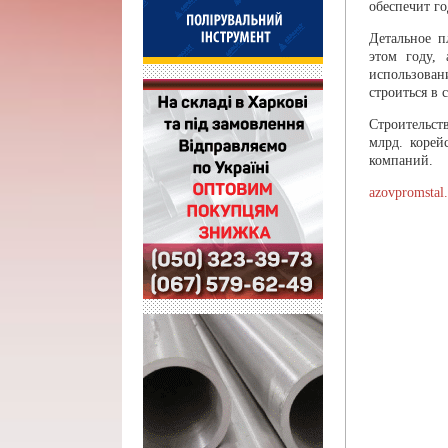
обеспечит г
Детальное п
этом году,
использован
строиться в 
Строительст
млрд. корей
компаний.
azovpromstal