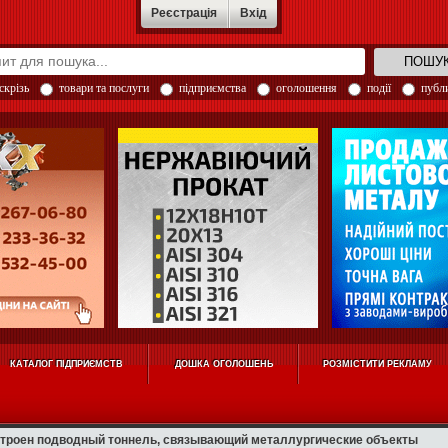
Реєстрація
Вхід
скрізь
товари та послуги
підприємства
оголошення
події
публи
КАТАЛОГ ПІДПРИЄМСТВ
ДОШКА ОГОЛОШЕНЬ
РОЗМІСТИТИ РЕКЛАМУ
строен подводный тоннель, связывающий металлургические объекты