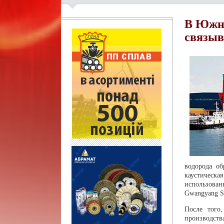
В Южно
связыв
водорода об
каустическа
использован
Gwangyang St
После того
производст