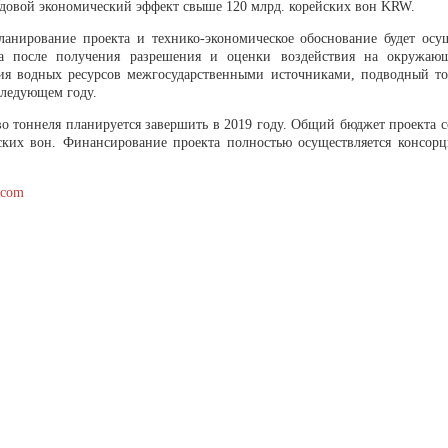
одовой экономический эффект свыше 120 млрд. корейских вон KRW.
ланирование проекта и технико-экономическое обоснование будет осущ
 а после получения разрешения и оценки воздействия на окружаю
ия водных ресурсов межгосударственными источниками, подводный то
следующем году.
во тоннеля планируется завершить в 2019 году. Общий бюджет проекта с
ских вон. Финансирование проекта полностью осуществляется консор
.com