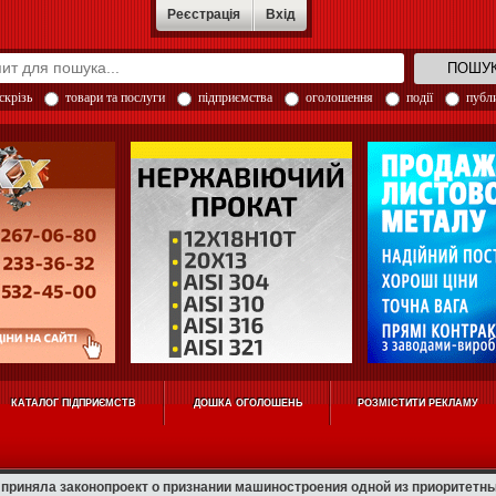
Реєстрація
Вхід
скрізь
товари та послуги
підприємства
оголошення
події
публи
КАТАЛОГ ПІДПРИЄМСТВ
ДОШКА ОГОЛОШЕНЬ
РОЗМІСТИТИ РЕКЛАМУ
приняла законопроект о признании машиностроения одной из приоритетн