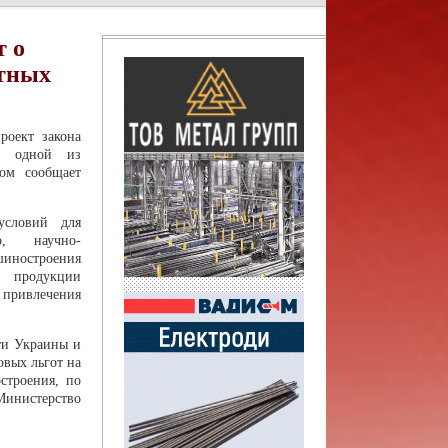
т о
етных
роект закона
я одной из
ом сообщает
 условий для
го, научно-
шиностроения
 продукции
 привлечения
ти Украины и
вых льгот на
строения, по
Министерство