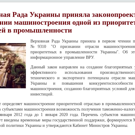
ная Рада Украины приняла законопроек
нии машиностроения одной из приорит
ей в промышленности
Верховная Рада Украины приняла в первом чтении п
№9310 "О признании отрасли машиностроени
приоритетных в промышленности Украины". Об эт
информационное управление ВРУ.
Данный закон направлен на создание благоприятных
эффективного использования производственно
технического и экспортного потенциала отрасли ма
Украины и повышения конкурентоспособности
машиностроения, созданию благоприятных условий для
инвестиций.
т определяет машиностроение приоритетной отраслью в промышленнос
за субъектами машиностроения возможность получения таможенно-налого
января 2012 года до 1 января 2020 года. Перечень субъектов машино
ут введены временные меры государственной поддержки, формируются 
й политики Украины и утверждаются Кабинет Министров Украины.