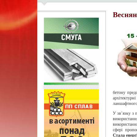
Веснян
бетону пред
архітектурн
ланшафтного 
У зв’язку з 
використан
використання
сфері проп
Стала енерг