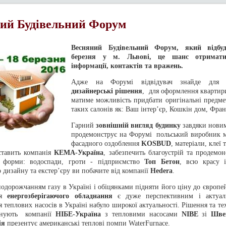
ий Будівельний Форум
Весняний Будівельний Форум, який відбуд
березня у м. Львові, це шанс отримат
інформації, контактів та вражень.
Адже на Форумі відвідувач знайде для
дизайнерські рішення
, для оформлення квартир
матиме можливість придбати оригінальні предме
таких салонів як: Ваш інтер’єр, Кошкін дом, Фран
Гарний
зовнішній вигляд будинку
завдяки новим
продемонструє на Форумі польський виробник ма
фасадного оздоблення
KOSBUD
, матеріали, клеї
ставить компанія
КЕМА-Україна
, забезпечить благоустрій та продемон
і форми: водоспади, гроти - підприємство
Топ Бетон
, всю красу 
дизайну та екстер’єру ви побачите від компанії
Hedera
.
подорожчанням газу в Україні і обіцянками підняти його ціну до європей
ня
енергозберігаючого обладнання
є дуже перспективним і актуаль
 теплових насосів в Україні набуло широкої актуальності. Рішення та тех
онують компанії
НІБЕ-Україна
з тепловими насосами
NIBE
зі
Шве
ія
презентує американські теплові помпи WaterFurnace.