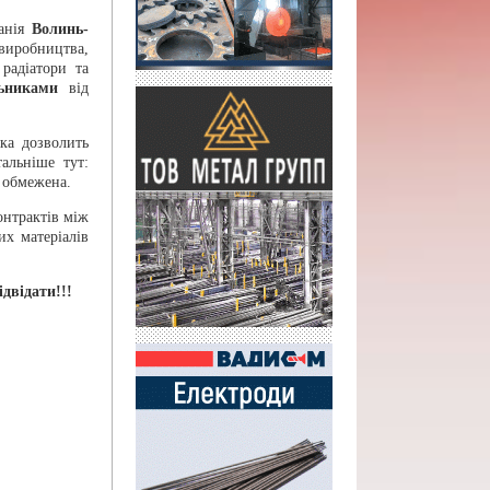
панія
Волинь-
робництва,
радіатори та
ьниками
від
ка дозволить
альніше тут:
ь обмежена.
онтрактів між
их матеріалів
двідати!!!