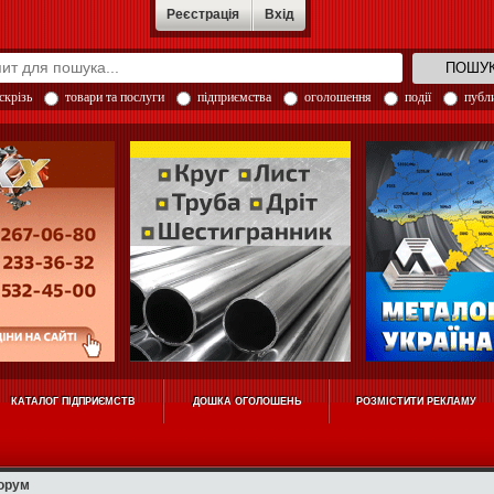
Реєстрація
Вхід
скрізь
товари та послуги
підприємства
оголошення
події
публи
КАТАЛОГ ПІДПРИЄМСТВ
ДОШКА ОГОЛОШЕНЬ
РОЗМІСТИТИ РЕКЛАМУ
орум