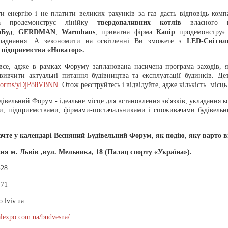
и енергію і не платити великих рахунків за газ дасть відповідь ком
продемонструє лінійку
твердопаливних котлів
власного ви
оБуд
,
GERDMAN
,
Warmhaus
, приватна фірма
Капір
продемонструє 
бладнання. А зекономити на освітленні Ви зможете з
LED-
Світил
 підприємства «Новатор».
все, адже в рамках Форуму запланована насичена програма заходів, я
вивчити актуальні питання будівництва та експлуатації будинків. Дет
l/forms/yDjP88VBNN
. Отож реєструйтесь і відвідуйте, адже кількість місц
івельний Форум - ідеальне місце для встановлення зв'язків, укладання к
ми, підприємствами, фірмами-постачальниками і споживачами будівельн
ачте у календарі Весняний Будівельний Форум, як подію, яку варто ві
езня м. Львів ,вул. Мельника, 18 (Палац спорту «Україна»).
-28
-71
o.lviv.ua
alexpo.com.ua/budvesna/