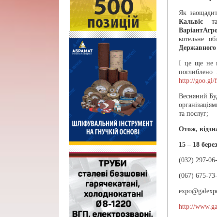
Як заощадит
Кальвіс
та 
ВаріантАгр
котельне о
Державного
І це ще не 
поглиблено 
http://goo.g
Весняний Буд
організація
та послуг;
Отож, відзн
15 – 18 бер
(032) 297-06
(067) 675-73
expo@galexp
http://www.g