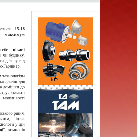
еться 15-18
и максимум
 себе
цікаві
и чи будинку,
ти декору від
с-Гардінер.
 технологіям
теріалів для
 та домішки до
струє скельні
і можливості
ського рівня,
ним, відтак
нології у цій
ції
, компанія