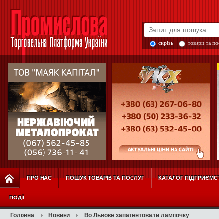
скрізь
товари та п
ПРО НАС
ПОШУК ТОВАРІВ ТА ПОСЛУГ
КАТАЛОГ ПІДПРИЄМС
ПОДІЇ
Головна
Новини
Во Львове запатентовали лампочку