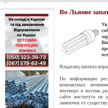
Во Львове запа
У
с
за
В
п
ос
Владелец патента впра
По информации ресу
компактных люмини
вчетверо и восемь ра
сайте института не 
лампочек от существ