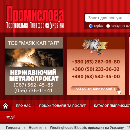
скрізь
товари та п
ПРО НАС
ПОШУК ТОВАРІВ ТА ПОСЛУГ
КАТАЛОГ ПІДПРИЄМС
ПОДІЇ
Головна
Новини
Westinghouse Electric приходит на Украину - 