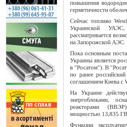
повышения водородно
герметичности оболоч
Сейчас топливо West
Украинской УАЭС
рассматривается возм
на Запорожской АЭС.
Пока основным поста
Украины является рос
в "Росатом"). В "Рос
но ранее российски
соглашением Киева с 
На Украине действу
энергоблоками, осн
реакторами (ВВЭР
мощностью 13,835 ГВ
Функции эксплуатир