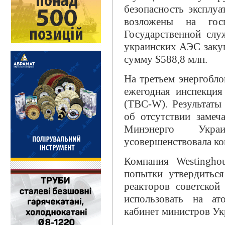
безопасность эксплуа
возложены на гос
Государственной слу
украинских АЭС закуп
сумму $588,8 млн.
На третьем энергобл
ежегодная инспекция
(ТВС-W). Результаты
об отсутствии заме
Минэнерго Укра
усовершенствовала к
Компания Westingho
попытки утвердитьс
реакторов советской
использовать на ат
кабинет министров Ук