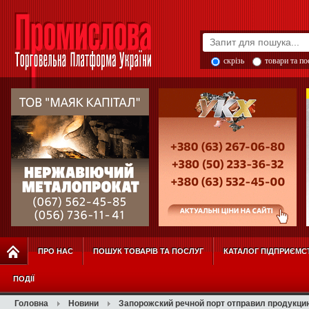
скрізь
товари та п
ПРО НАС
ПОШУК ТОВАРІВ ТА ПОСЛУГ
КАТАЛОГ ПІДПРИЄМС
ПОДІЇ
Головна
Новини
Запорожский речной порт отправил продукци