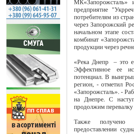
МК«Запорожсталь» 
предприятие "Укрреч
потребителям из стр
через Запорожский р
начальном этапе сос
комбинат «Запорожст
продукции через речно
«Река Днепр – это е
Эффективное ее ис
потенциал. В выигры
регион, - отметил Р
«Запорожсталь». - Ра
на Днепре. С насту
продолжим перевалку 
Также получено 
предоставлении судн