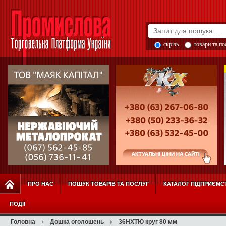
скрізь
товари та п
ПРО НАС
ПОШУК ТОВАРІВ ТА ПОСЛУГ
КАТАЛОГ ПІДПРИЄМС
ПОДІЇ
Головна
Дошка оголошень
36НХТЮ круг 80 мм