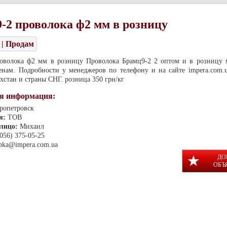
-2 проволока ф2 мм в розницу
| Продам
оволока ф2 мм в розницу Проволока Брамц9-2 2 оптом и в розницу
нам. Подробности у менеджеров по телефону и на сайте impera.com.u
хстан и страны СНГ. розница 350 грн/кг
я информация:
ропетровск
я:
ТОВ
 лицо:
Михаил
(056) 375-05-25
pka@impera.com.ua
ДО
ОБЪ