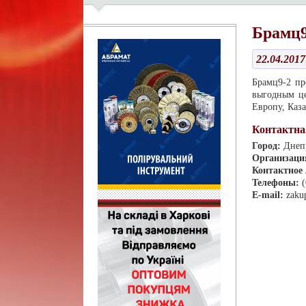
Брамц9
22.04.2017
Брамц9-2 пр
выгодным це
Европу, Каза
Контактна
Город:
Днеп
Организаци
Контактное
Телефоны:
E-mail:
zaku