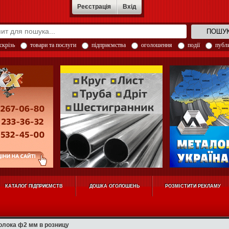
Реєстрація
Вхід
скрізь
товари та послуги
підприємства
оголошення
події
публи
КАТАЛОГ ПІДПРИЄМСТВ
ДОШКА ОГОЛОШЕНЬ
РОЗМІСТИТИ РЕКЛАМУ
олока ф2 мм в розницу