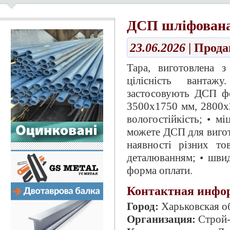
ДСП шліфована 
23.06.2026
| Прод
Тара, виготовлена ​
цілісність вантаж
застосовують ДСП ф
3500х1750 мм, 2800х2
вологостійкість; • м
можете ДСП для вигото
наявності різних т
деталюванням; • швид
форма оплати.
Контактная инфо
Город:
Харьковская об
Организация:
Строй