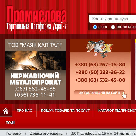
скрізь
товари та п
ПРО НАС
ПОШУК ТОВАРІВ ТА ПОСЛУГ
КАТАЛОГ ПІДПРИЄМС
ПОДІЇ
Головна
Дошка оголошень
ДСП шліфована 15 мм, 16 мм для та