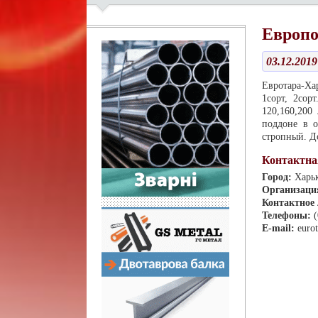
Европо
03.12.2019
Евротара-Ха
1сорт, 2сор
120,160,200
поддоне в о
стропный. До
Контактна
Город:
Харь
Организаци
Контактное
Телефоны:
E-mail:
euro