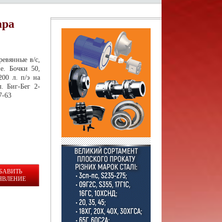
ара
евянные в/с,
е. Бочки 50,
00 л. п/э на
л. Биг-Бег 2-
7-63
БАВИТЬ
ЯВЛЕНИЕ