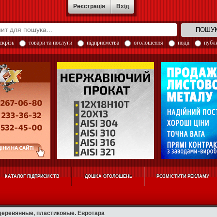
Реєстрація
Вхід
скрізь
товари та послуги
підприємства
оголошення
події
публи
КАТАЛОГ ПІДПРИЄМСТВ
ДОШКА ОГОЛОШЕНЬ
РОЗМІСТИТИ РЕКЛАМУ
еревянные, пластиковые. Евротара