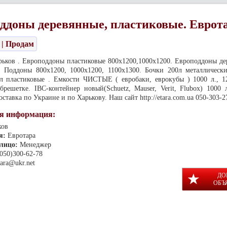
ддоны деревянные, пластиковые. Еврот
| Продам
рьков . Европоддоны пластиковые 800х1200,1000х1200. Европоддоны дер
т. Поддоны 800х1200, 1000х1200, 1100х1300. Бочки 200л металлически
 л пластиковые . Емкости ЧИСТЫЕ ( евробаки, еврокубы ) 1000 л., 12
брешетке. IBC-контейнер новый(Schuetz, Mauser, Verit, Flubox) 1000 
ставка по Украине и по Харькову. Наш сайт http://etara.com.ua 050-303-2
я информация:
ков
я:
Евротара
 лицо:
Менеджер
(050)300-62-78
tara@ukr.net
ДО
ОБЪ