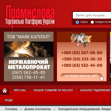
скрізь
товари та п
ПРО НАС
ПОШУК ТОВАРІВ ТА ПОСЛУГ
КАТАЛОГ ПІДПРИЄМС
ПОДІЇ
Головна
Дошка оголошень
Холодильное оборудование. Конден