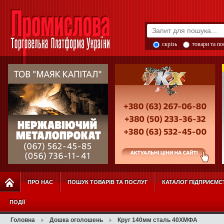
скрізь
товари та п
ПРО НАС
ПОШУК ТОВАРІВ ТА ПОСЛУГ
КАТАЛОГ ПІДПРИЄМС
ПОДІЇ
Головна
Дошка оголошень
Круг 140мм сталь 40ХМФА