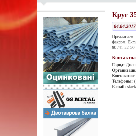
Круг 3
04.04.2017
Предлагае
факсом, E-ma
90 /41-22-50
Контактна
Город:
Днеп
Организаци
Контактное
Телефоны:
E-mail:
slav