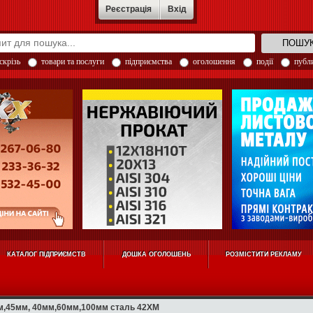
Реєстрація
Вхід
скрізь
товари та послуги
підприємства
оголошення
події
публи
КАТАЛОГ ПІДПРИЄМСТВ
ДОШКА ОГОЛОШЕНЬ
РОЗМІСТИТИ РЕКЛАМУ
м,45мм, 40мм,60мм,100мм сталь 42ХМ