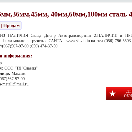
5мм,36мм,45мм, 40мм,60мм,100мм сталь
| Продам
м ИЗ НАЛИЧИЯ Склад Днепр Автотранспортная 2.НАЛИЧИЕ и ПР
il или можно загрузить с САЙТА - www.slavia.in.ua. тел.(056) 796-5503 
 //(067)567-97-00 (050) 474-37-50
я информация:
р
я:
ООО "ТД"Славия"
 лицо:
Максим
(067)567-97-00
ia-metall@mail.ru
ДО
ОБЪ