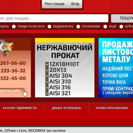
Реєстрація
Вхід
скрізь
товари та послуги
підприємства
оголошення
події
публи
КАТАЛОГ ПІДПРИЄМСТВ
ДОШКА ОГОЛОШЕНЬ
РОЗМІСТИТИ РЕКЛАМУ
мм, 105мм сталь 38Х2МЮА (из наличи