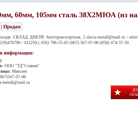
0мм, 60мм, 105мм сталь 38Х2МЮА (из н
| Продам
кладе. СКЛАД ДНЕПР, Автотранспортная, 2 slavia-metall@mail.ru / ssla
0629)476790 / 412250 ( 056) 796-55-03 (067) 567-97-00 (050) 474-37-50
я информация:
р
я:
ООО "ТД"Славия"
 лицо:
Максим
(067)567-97-00
ia-metall@mail.ru
ДО
ОБЪ