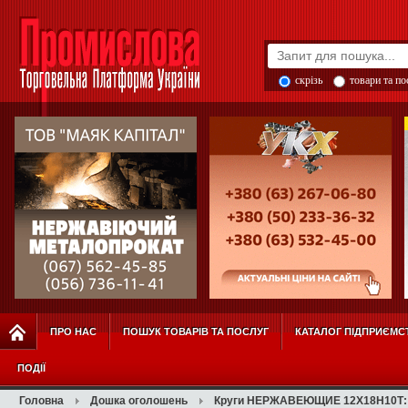
скрізь
товари та п
ПРО НАС
ПОШУК ТОВАРІВ ТА ПОСЛУГ
КАТАЛОГ ПІДПРИЄМС
ПОДІЇ
Головна
Дошка оголошень
Круги НЕРЖАВЕЮЩИЕ 12Х18Н10Т: 