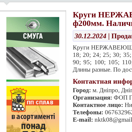
Круги НЕРЖАВ
ф200мм. Налич
30.12.2024
| Прод
Круги НЕРЖАВЕЮЩИЕ 1
18; 20; 24; 25; 30; 35;
90; 95; 100; 105; 110
Длины разные. По до
Контактная инфо
Город:
м. Дніпро, Дні
Организация:
ФОП Гу
Контактное лицо:
Ни
Телефоны:
06763296
E-mail:
nktk08@gmail