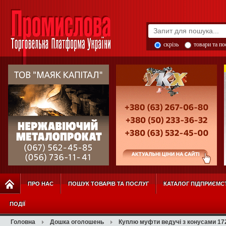
скрізь
товари та п
ПРО НАС
ПОШУК ТОВАРІВ ТА ПОСЛУГ
КАТАЛОГ ПІДПРИЄМС
ПОДІЇ
Головна
Дошка оголошень
Куплю муфти ведучі з конусами 17