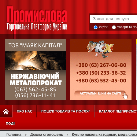
скрізь
товари та п
ПРО НАС
ПОШУК ТОВАРІВ ТА ПОСЛУГ
КАТАЛОГ ПІДПРИЄМС
ПОДІЇ
Головна
Дошка оголошень
Куплю никель катодный, медь фосф