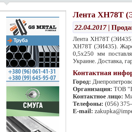
Лента ХН78Т (Э
22.04.2017
| Прод
Лента ХН78Т (ЭИ435)
ХН78Т (ЭИ435). Жаро
0,5х250 мм поставля
Украине. Доставка, га
Контактная инфо
Город:
Днепропетров
Организация:
ТОВ "І
Контактное лицо:
Ми
Телефоны:
(056) 375
E-mail:
zakupka@impe