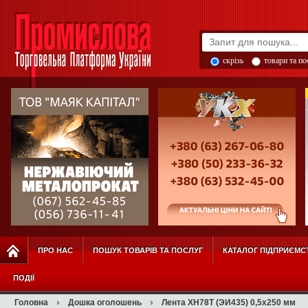
скрізь
товари та п
ПРО НАС
ПОШУК ТОВАРІВ ТА ПОСЛУГ
КАТАЛОГ ПІДПРИЄМС
ПОДІЇ
Головна
Дошка оголошень
Лента ХН78Т (ЭИ435) 0,5х250 мм