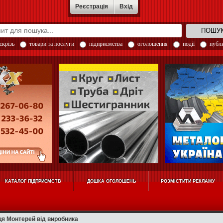
Реєстрація
Вхід
скрізь
товари та послуги
підприємства
оголошення
події
публи
КАТАЛОГ ПІДПРИЄМСТВ
ДОШКА ОГОЛОШЕНЬ
РОЗМІСТИТИ РЕКЛАМУ
я Монтерей від виробника