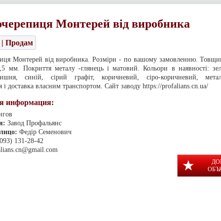
черепиця Монтерей від виробника
| Продам
иця Монтерей від виробника. Розміри - по вашому замовленню. Товщин
,5 мм. Покриття металу -глянець і матовий. Кольори в наявності: зел
ишня, синій, сірий графіт, коричневий, сіро-коричневий, мета
 і доставка власним транспортом. Сайт заводу https://profalians.cn.ua/
я информация:
игов
я:
Завод Профальянс
 лицо:
Федір Семенович
(093) 131-28-42
alians.cn@gmail.com
ДО
ОБЪ