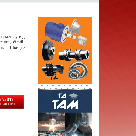
а металу від
ений, білий,
лік. Швидке
БАВИТЬ
ЯВЛЕНИЕ