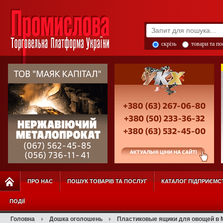
скрізь
товари та п
ПРО НАС
ПОШУК ТОВАРІВ ТА ПОСЛУГ
КАТАЛОГ ПІДПРИЄМС
ПОДІЇ
Головна
Дошка оголошень
Пластиковые ящики для овощей в