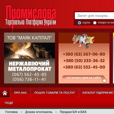
скрізь
товари та п
ПРО НАС
ПОШУК ТОВАРІВ ТА ПОСЛУГ
КАТАЛОГ ПІДПРИЄМС
ПОДІЇ
Головна
Дошка оголошень
Продам БН и БКА