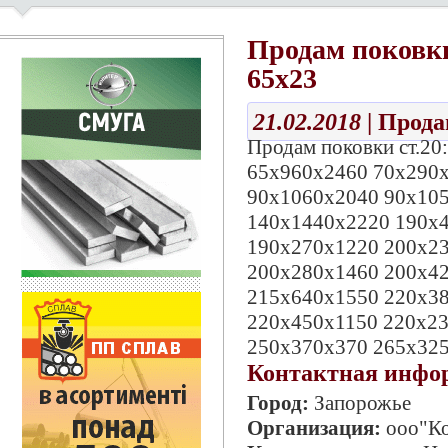
Продам поковки
65х23
21.02.2018
| Прод
Продам поковки ст.2
65х960х2460 70х290х
90х1060х2040 90х10
140х1440х2220 190х4
190х270х1220 200х2
200х280х1460 200х4
215х640х1550 220х3
220х450х1150 220х2
250х370х370 265х325
Контактная инфо
Город:
Запорожье
Организация:
ооо"К