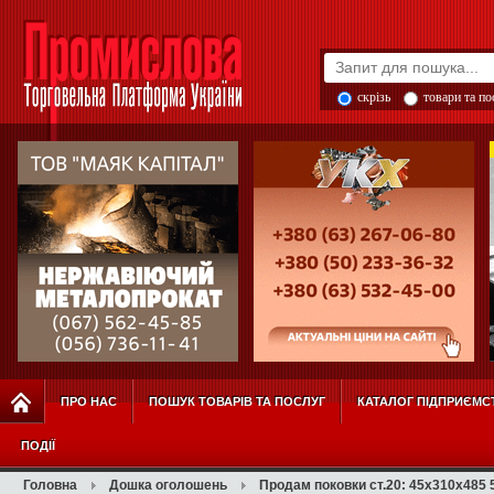
скрізь
товари та п
ПРО НАС
ПОШУК ТОВАРІВ ТА ПОСЛУГ
КАТАЛОГ ПІДПРИЄМС
ПОДІЇ
Головна
Дошка оголошень
Продам поковки ст.20: 45х310х485