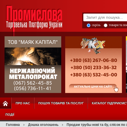
скрізь
товари та п
ПРО НАС
ПОШУК ТОВАРІВ ТА ПОСЛУГ
КАТАЛОГ ПІДПРИЄМС
ПОДІЇ
Головна
Дошка оголошень
Продам трубы нові та бу, спісок по з