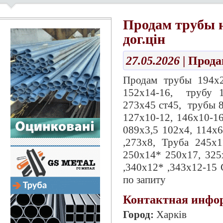
Продам трубы но
дог.цін
27.05.2026
| Прод
Продам трубы 194х2
152х14-16, трубу 1
273х45 ст45, трубы 8
127х10-12, 146х10-16
089х3,5 102х4, 114х6
,273х8, Труба 245х
250х14* 250х17, 325
,340х12* ,343х12-15 
по запиту
Контактная инфо
Город:
Харків