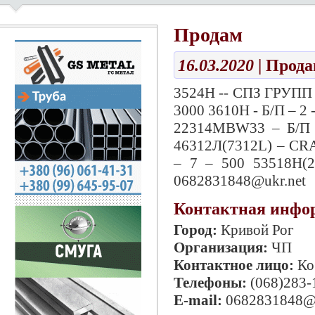
Продам
16.03.2020
| Прод
3524Н -- СПЗ ГРУПП 
3000 3610Н - Б/П – 2
22314МВW33 – Б/П –
46312Л(7312L) – CR
– 7 – 500 53518Н(
0682831848@ukr.net
Контактная инфо
Город:
Кривой Рог
Организация:
ЧП
Контактное лицо:
Ко
Телефоны:
(068)283-
E-mail:
0682831848@u