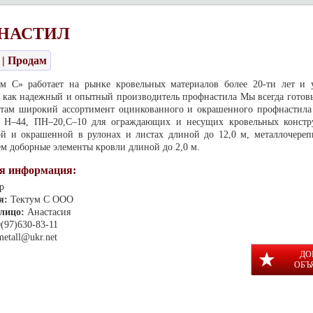
НАСТИЛ
| Продам
 С» работает на рынке кровельных материалов более 20-ти лет и 
 как надежный и опытный производитель профнастила Мы всегда готов
там широкий ассортимент оцинкованного и окрашенного профнастила
, Н–44, ПН–20,С–10 для ограждающих и несущих кровельных констр
й и окрашенной в рулонах и листах длиной до 12,0 м, металлочереп
ем доборные элементы кровли длиной до 2,0 м.
я информация:
р
я:
Тектум С ООО
 лицо:
Анастасия
0(97)630-83-11
metall@ukr.net
ДО
ОБЪ