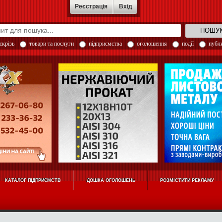
Реєстрація
Вхід
скрізь
товари та послуги
підприємства
оголошення
події
публи
КАТАЛОГ ПІДПРИЄМСТВ
ДОШКА ОГОЛОШЕНЬ
РОЗМІСТИТИ РЕКЛАМУ