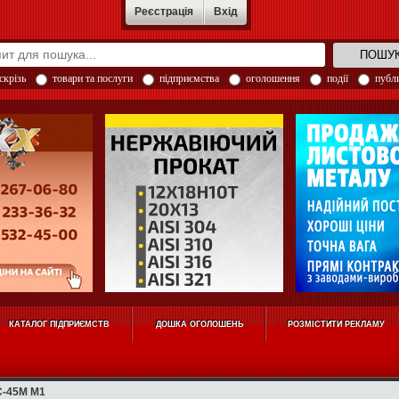
Реєстрація
Вхід
скрізь
товари та послуги
підприємства
оголошення
події
публи
КАТАЛОГ ПІДПРИЄМСТВ
ДОШКА ОГОЛОШЕНЬ
РОЗМІСТИТИ РЕКЛАМУ
С-45М М1