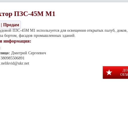
ктор ПЗС-45М М1
| Продам
удовой ПЗС-45М М1 используется для освещения открытых палуб, доков,
 за бортом, фасадов промышленных зданий.
я информация:
ы
 лицо:
Дмитрий Сергеевич
+380985506891
.nelikvid@ukr.net
ДО
ОБЪ