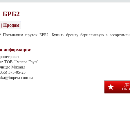
к БРБ2
| Продам
 Поставляем пруток БРБ2. Купить бронзу бериллиевую в ассортимент
я информация:
ропетровск
я:
ТОВ "Імпера Груп"
 лицо:
Михаил
(056) 375-05-25
pka@impera.com.ua
ДО
ОБЪ