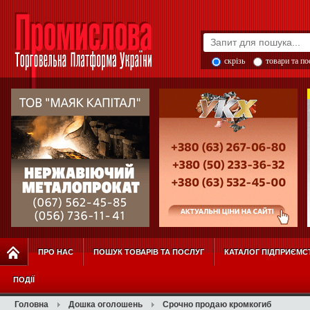
скрізь
товари та п
ПРО НАС
ПОШУК ТОВАРІВ ТА ПОСЛУГ
КАТАЛОГ ПІДПРИЄМС
ПОДІЇ
Головна
Дошка оголошень
Срочно продаю кромкогиб