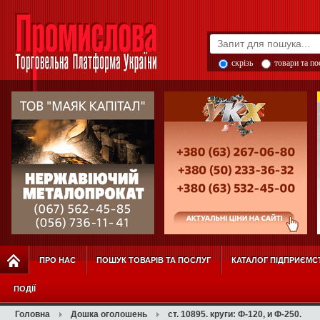
скрізь
товари та п
ПРО НАС
ПОШУК ТОВАРІВ ТА ПОСЛУГ
КАТАЛОГ ПІДПРИЄМС
ПОДІЇ
Головна
Дошка оголошень
ст. 10895. круги: Ф-120, и Ф-250.