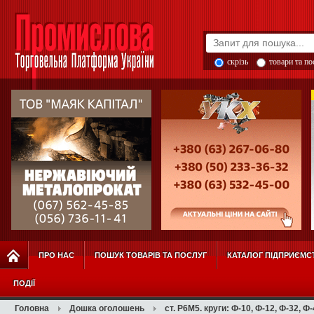
скрізь
товари та п
ПРО НАС
ПОШУК ТОВАРІВ ТА ПОСЛУГ
КАТАЛОГ ПІДПРИЄМС
ПОДІЇ
Головна
Дошка оголошень
ст. Р6М5. круги: Ф-10, Ф-12, Ф-32, Ф-4