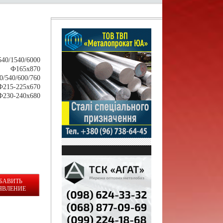
0/1540/6000
5 Ф165х870
/540/600/760
215-225х670
30-240х680
БАВИТЬ
ЯВЛЕНИЕ