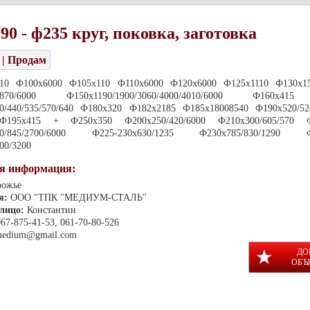
90 - ф235 круг, поковка, заготовка
| Продам
610 Ф100х6000 Ф105х110 Ф110х6000 Ф120х6000 Ф125х1110 Ф130х154
/1870/6000 Ф150х1190/1900/3060/4000/4010/6000 Ф160х41
0/440/535/570/640 Ф180х320 Ф182х2185 Ф185х18008540 Ф190х520/520
Ф195х415 + Ф250х350 Ф200х250/420/6000 Ф210х300/605/570 Ф
610/845/2700/6000 Ф225-230х630/1235 Ф230х785/830/1290 Ф2
00/3200
я информация:
рожье
я:
ООО "ТПК "МЕДИУМ-СТАЛЬ"
 лицо:
Константин
067-875-41-53, 061-70-80-526
medium@gmail.com
ДО
ОБЪ