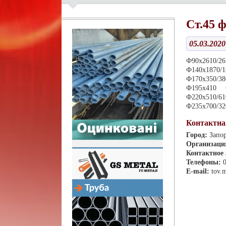
Ст.45 ф
05.03.2020
Ф90х2610/2
Ф140х1870
Ф170х350/38
Ф195х410 
Ф220х510/
Ф235х700/32
Контактна
Город:
Запо
Организаци
Контактное
Телефоны:
E-mail:
tov.