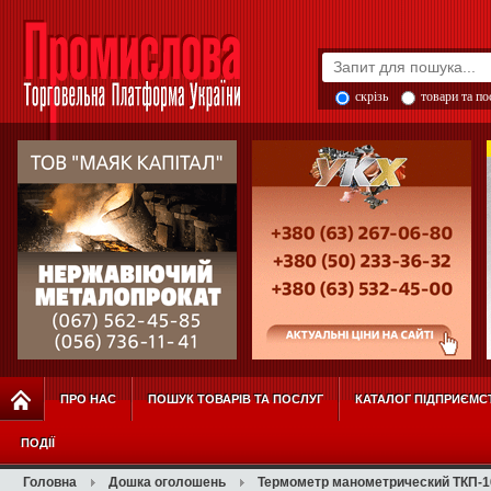
скрізь
товари та п
ПРО НАС
ПОШУК ТОВАРІВ ТА ПОСЛУГ
КАТАЛОГ ПІДПРИЄМС
ПОДІЇ
Головна
Дошка оголошень
Термометр манометрический ТКП-1