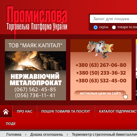
скрізь
товари та п
ПРО НАС
ПОШУК ТОВАРІВ ТА ПОСЛУГ
КАТАЛОГ ПІДПРИЄМС
ПОДІЇ
Головна
Дошка оголошень
Термометр стрелочный биметаллич