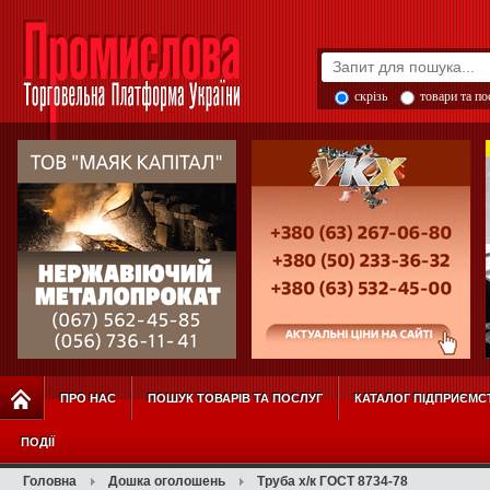
скрізь
товари та п
ПРО НАС
ПОШУК ТОВАРІВ ТА ПОСЛУГ
КАТАЛОГ ПІДПРИЄМС
ПОДІЇ
Головна
Дошка оголошень
Труба х/к ГОСТ 8734-78