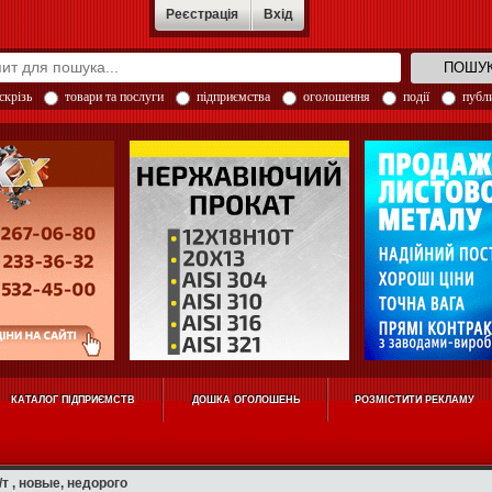
Реєстрація
Вхід
скрізь
товари та послуги
підприємства
оголошення
події
публи
КАТАЛОГ ПІДПРИЄМСТВ
ДОШКА ОГОЛОШЕНЬ
РОЗМІСТИТИ РЕКЛАМУ
/т , новые, недорого