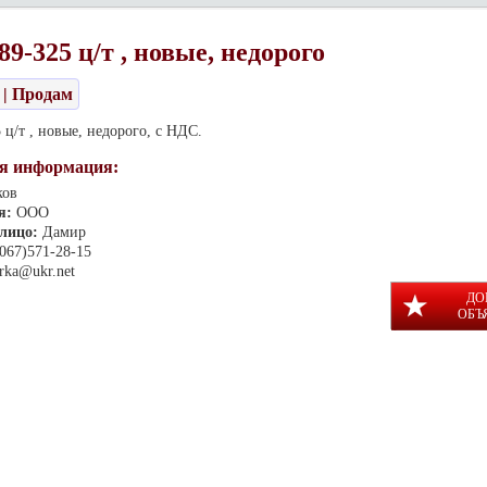
9-325 ц/т , новые, недорого
| Продам
 ц/т , новые, недорого, с НДС.
я информация:
ков
я:
ООО
 лицо:
Дамир
(067)571-28-15
rka@ukr.net
ДО
ОБЪ