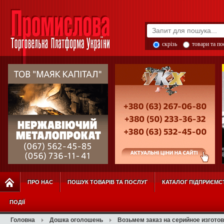
скрізь
товари та п
ПРО НАС
ПОШУК ТОВАРІВ ТА ПОСЛУГ
КАТАЛОГ ПІДПРИЄМС
ПОДІЇ
Головна
Дошка оголошень
Возьмем заказ на серийное изгото