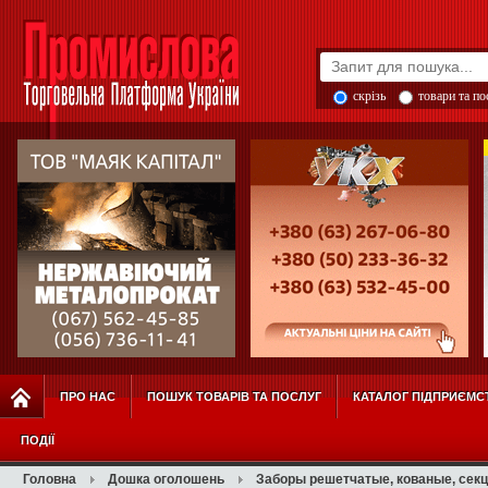
скрізь
товари та п
ПРО НАС
ПОШУК ТОВАРІВ ТА ПОСЛУГ
КАТАЛОГ ПІДПРИЄМС
ПОДІЇ
Головна
Дошка оголошень
Заборы решетчатые, кованые, секц