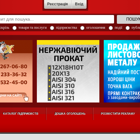
Реєстрація
Вхід
скрізь
товари та послуги
підприємства
оголошення
події
публи
КАТАЛОГ ПІДПРИЄМСТВ
ДОШКА ОГОЛОШЕНЬ
РОЗМІСТИТИ РЕКЛАМУ