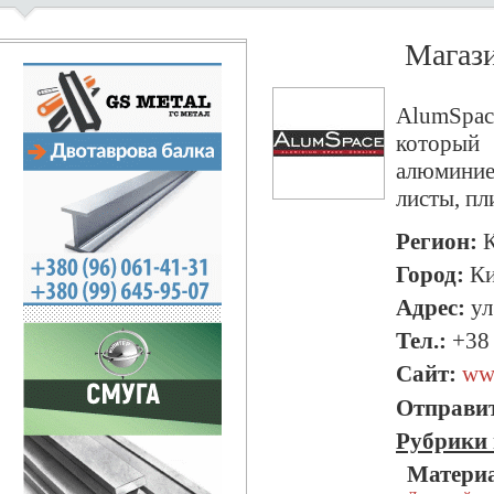
Магаз
AlumSpac
которы
алюминие
листы, пл
Регион:
К
Город:
Ки
Адрес:
ул
Тел.:
+38 
Сайт:
ww
Отправит
Рубрики 
Матери