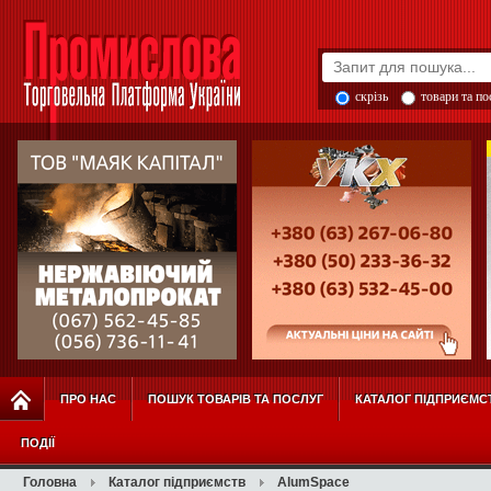
скрізь
товари та п
ПРО НАС
ПОШУК ТОВАРІВ ТА ПОСЛУГ
КАТАЛОГ ПІДПРИЄМС
ПОДІЇ
Головна
Каталог підприємств
AlumSpace