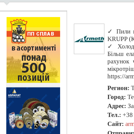
✓ Пили в
KRUPP (К
✓ Холод
Більш ел
рахунок 
мікротрі
https://ar
Регион:
Т
Город:
Те
Адрес:
За
Тел.:
+38 
Сайт:
arm
Отправит