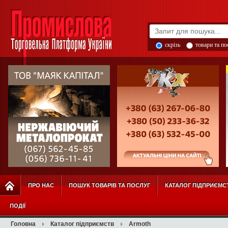
скрізь
товари та п
ПРО НАС
ПОШУК ТОВАРІВ ТА ПОСЛУГ
КАТАЛОГ ПІДПРИЄМС
ПОДІЇ
Головна
Каталог підприємств
Armoth