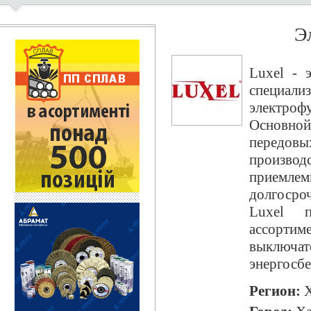
Э
Luxel - 
специа
электро
Основно
передо
производ
приемл
долгоср
Luxel п
ассортим
выключ
энергосб
Регион:
Х