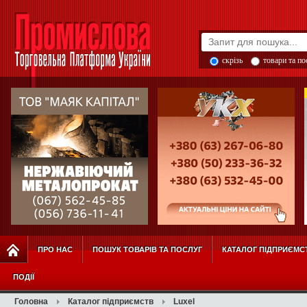
скрізь
товари та п
ПРО НАС
ПОШУК ТОВАРІВ ТА ПОСЛУГ
КАТАЛОГ ПІДПРИЄМС
ПОДІЇ
Головна
Каталог підприємств
Luxel