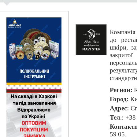
Компанія
до реста
шкіри, з
закрито
персональ
результа
стандартн
Регион:
К
Город:
Ки
Адрес:
Сп
Тел.:
+38 
Контактн
59 05.