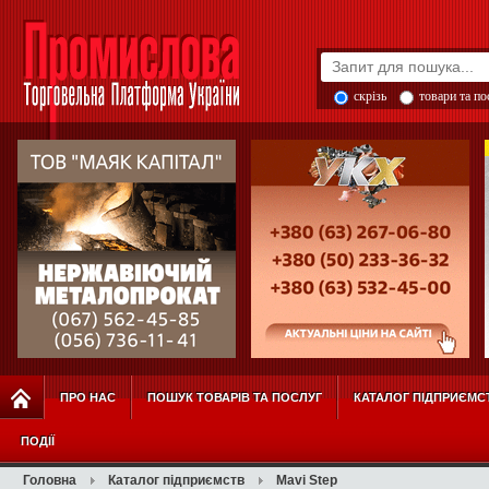
скрізь
товари та п
ПРО НАС
ПОШУК ТОВАРІВ ТА ПОСЛУГ
КАТАЛОГ ПІДПРИЄМС
ПОДІЇ
Головна
Каталог підприємств
Mavi Step